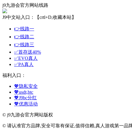
j9九游会官方网站线路
J9中文站入口：【crtl+D,收藏本站】
👉线路一
👉线路二
👉线路三
✅首存送40%
✅EVO真人
✅PA真人
福利入口：
💖隐私安全
💖usdt,btc
💖J9bc分红
💖优惠活动
© j9九游会官方网站版权
© 请认准官方品牌,安全可靠有保证,值得信赖,真人游戏第一品